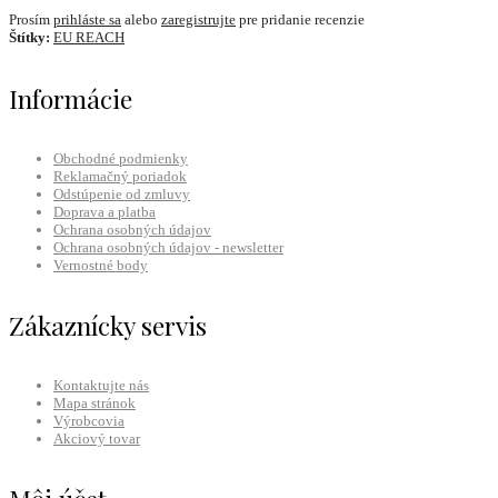
Prosím
prihláste sa
alebo
zaregistrujte
pre pridanie recenzie
Štítky:
EU REACH
Informácie
Obchodné podmienky
Reklamačný poriadok
Odstúpenie od zmluvy
Doprava a platba
Ochrana osobných údajov
Ochrana osobných údajov - newsletter
Vernostné body
Zákaznícky servis
Kontaktujte nás
Mapa stránok
Výrobcovia
Akciový tovar