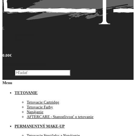
€
Česká koruna
Euro
0
0.00€
Váš nákupný košík je prázdny!
Menu
TETOVANIE
Tetovacie Cartridge
Tetovacie Farby
Napájanie
AFTERCARE - Starostlivosť o tetovanie
PERMANENTNÝ MAKE-UP
Tetovacie Strojčeky a Napájanie