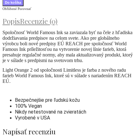
Obľúbené
Porovnať
Popis
Recenzie (0)
Spoločnosť World Famous Ink sa zaviazala byť na čele z hľadiska
dodržiavania predpisov na celom svete. Ako pre globálneho
výrobcu boli nové predpisy EÚ REACH pre spoločnosť World
Famous Ink príležitosťou na vytvorenie novej línie farieb, ktorá
presahuje regulačné normy, aby mala aktualizovaný produkt, ktorý
je v súlade s predpismi na svetovom trhu.
Light Orange 2 od spoločnosti Limitless je farba z nového radu
farieb World Famous Ink, ktoré sú v súlade s nariadením REACH
EÚ.
Bezpečnejšie pre ľudskú kožu
100% Vegan
Nikdy netestované na zvieratách
Vyrobené v USA
Napísať recenziu