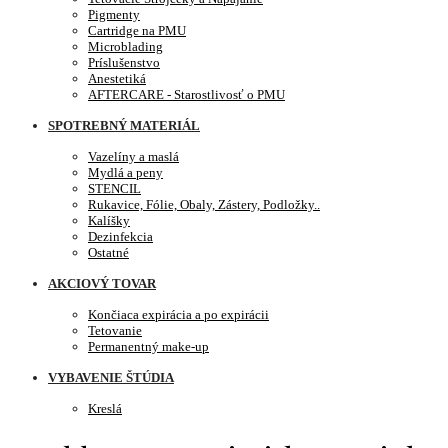
Pigmenty
Cartridge na PMU
Microblading
Príslušenstvo
Anestetiká
AFTERCARE - Starostlivosť o PMU
SPOTREBNÝ MATERIÁL
Vazelíny a maslá
Mydlá a peny
STENCIL
Rukavice, Fólie, Obaly, Zástery, Podložky..
Kalíšky
Dezinfekcia
Ostatné
AKCIOVÝ TOVAR
Končiaca expirácia a po expirácii
Tetovanie
Permanentný make-up
VYBAVENIE ŠTÚDIA
Kreslá