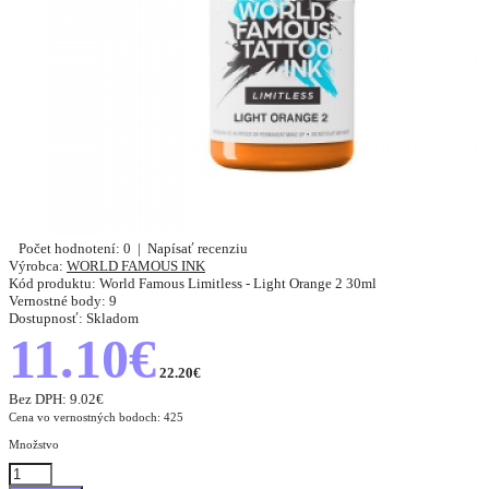
Počet hodnotení: 0
|
Napísať recenziu
Výrobca:
WORLD FAMOUS INK
Kód produktu:
World Famous Limitless - Light Orange 2 30ml
Vernostné body:
9
Dostupnosť:
Skladom
11.10€
22.20€
Bez DPH:
9.02€
Cena vo vernostných bodoch: 425
Množstvo