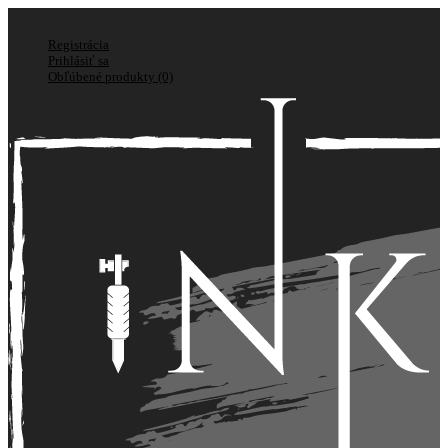
Doprava zadarmo nad 150€
Registrácia
Prihlásiť sa
Obľúbené produkty (0)