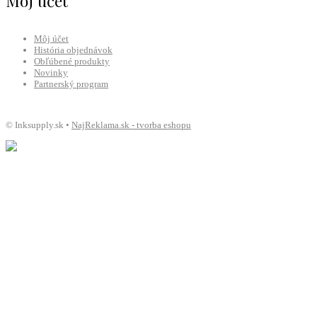
Môj účet
Môj účet
História objednávok
Obľúbené produkty
Novinky
Partnerský program
© Inksupply.sk •
NajReklama.sk - tvorba eshopu