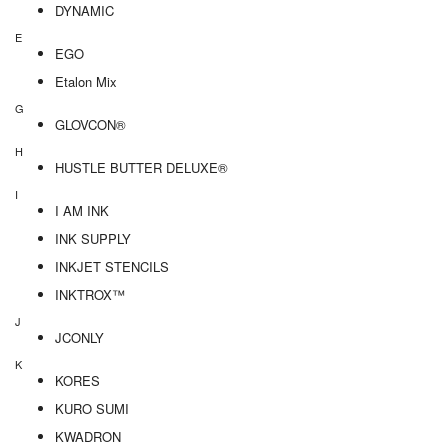
DYNAMIC
E
EGO
Etalon Mix
G
GLOVCON®
H
HUSTLE BUTTER DELUXE®
I
I AM INK
INK SUPPLY
INKJET STENCILS
INKTROX™
J
JCONLY
K
KORES
KURO SUMI
KWADRON