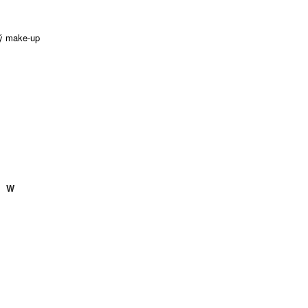
ý make-up
W