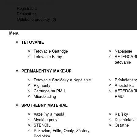
Doprava zadarmo nad 150€
Registrácia
Prihlásiť sa
Obľúbené produkty (0)
Menu
TETOVANIE
Tetovacie Cartridge
Napájanie
Tetovacie Farby
AFTERCARE -
tetovanie
PERMANENTNÝ MAKE-UP
Tetovacie Strojčeky a Napájanie
Príslušenst
Pigmenty
Anestetiká
Cartridge na PMU
AFTERCARE -
Microblading
PMU
SPOTREBNÝ MATERIÁL
Vazelíny a maslá
Kalíšky
Mydlá a peny
Dezinfekcia
STENCIL
Ostatné
Rukavice, Fólie, Obaly, Zástery,
Podložky..