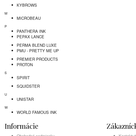
KYBROWS
M
MICROBEAU
P
PANTHERA INK
PEPAX LANCE
PERMA BLEND LUXE
PMU - PRETTY ME UP
PREMIER PRODUCTS
PROTON
S
SPIRIT
SQUIDSTER
U
UNISTAR
W
WORLD FAMOUS INK
Informácie
Zákazníck
Obchodné podmienky
Kontaktuj