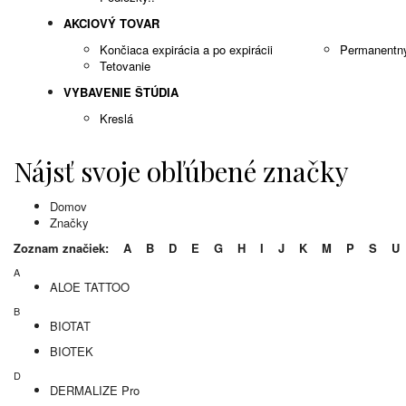
AKCIOVÝ TOVAR
Končiaca expirácia a po expirácii
Permanentn
Tetovanie
VYBAVENIE ŠTÚDIA
Kreslá
Nájsť svoje obľúbené značky
Domov
Značky
Zoznam značiek:
A
B
D
E
G
H
I
J
K
M
P
S
U
A
ALOE TATTOO
B
BIOTAT
BIOTEK
D
DERMALIZE Pro