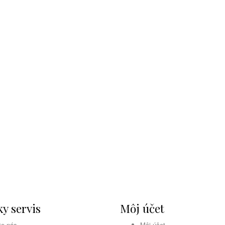
y servis
Môj účet
te nás
Môj účet