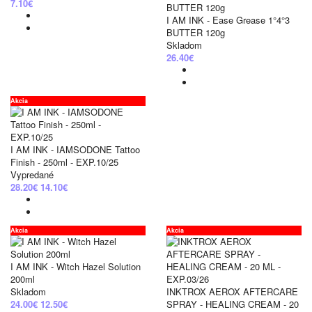
7.10€
I AM INK - Ease Grease 1°4°3
BUTTER 120g
Skladom
26.40€
Akcia
I AM INK - IAMSODONE Tattoo
Finish - 250ml - EXP.10/25
Vypredané
28.20€
14.10€
Akcia
Akcia
I AM INK - Witch Hazel Solution
200ml
Skladom
INKTROX AEROX AFTERCARE
24.00€
12.50€
SPRAY - HEALING CREAM - 20