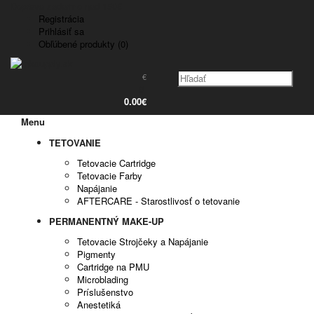
Doprava zadarmo nad 150€
Registrácia
Prihlásiť sa
Obľúbené produkty (0)
€
0
0.00€
Menu
TETOVANIE
Tetovacie Cartridge
Tetovacie Farby
Napájanie
AFTERCARE - Starostlivosť o tetovanie
PERMANENTNÝ MAKE-UP
Tetovacie Strojčeky a Napájanie
Pigmenty
Cartridge na PMU
Microblading
Príslušenstvo
Anestetiká