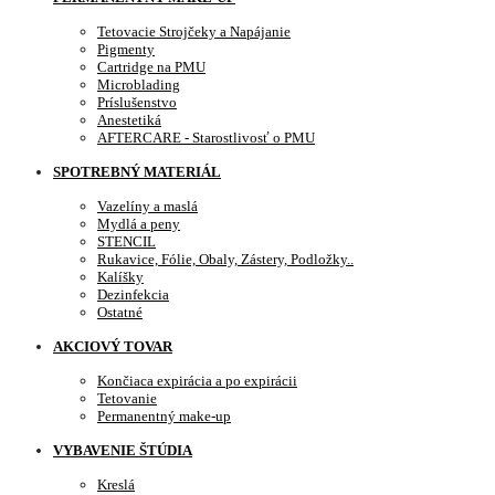
Tetovacie Strojčeky a Napájanie
Pigmenty
Cartridge na PMU
Microblading
Príslušenstvo
Anestetiká
AFTERCARE - Starostlivosť o PMU
SPOTREBNÝ MATERIÁL
Vazelíny a maslá
Mydlá a peny
STENCIL
Rukavice, Fólie, Obaly, Zástery, Podložky..
Kalíšky
Dezinfekcia
Ostatné
AKCIOVÝ TOVAR
Končiaca expirácia a po expirácii
Tetovanie
Permanentný make-up
VYBAVENIE ŠTÚDIA
Kreslá