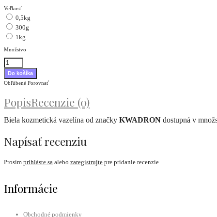
Veľkosť
0,5kg
300g
1kg
Množstvo
Obľúbené
Porovnať
Popis
Recenzie (0)
Biela kozmetická vazelína od značky
KWADRON
dostupná v množst
Napísať recenziu
Prosím
prihláste sa
alebo
zaregistrujte
pre pridanie recenzie
Informácie
Obchodné podmienky