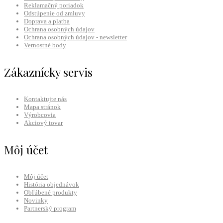
Reklamačný poriadok
Odstúpenie od zmluvy
Doprava a platba
Ochrana osobných údajov
Ochrana osobných údajov - newsletter
Vernostné body
Zákaznícky servis
Kontaktujte nás
Mapa stránok
Výrobcovia
Akciový tovar
Môj účet
Môj účet
História objednávok
Obľúbené produkty
Novinky
Partnerský program