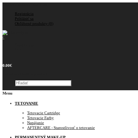
Doprava zadarmo nad 150€
Registrácia
Prihlásiť sa
Obľúbené produkty (0)
€
Česká koruna
Euro
0
0.00€
Váš nákupný košík je prázdny!
Menu
TETOVANIE
Tetovacie Cartridge
Tetovacie Farby
Napájanie
AFTERCARE - Starostlivosť o tetovanie
PERMANENTNÝ MAKE-UP