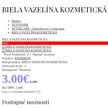
BIELA VAZELÍNA KOZMETICKÁ
Domov
TETOVANIE
AFTERCARE - Starostlivosť o tetovanie
BIELA VAZELÍNA KOZMETICKÁ
BIELA VAZELÍNA KOZMETICKÁ
Akcia
Počet hodnotení: 0
|
Napísať recenziu
Výrobca:
KWADRON
Kód produktu:
BIELA VAZELÍNA KOZMETICKÁ
Vernostné body:
3
Dostupnosť:
Skladom
3.00€
6.20€
Bez DPH:
2.44€
Cena vo vernostných bodoch: 125
Dostupné možnosti