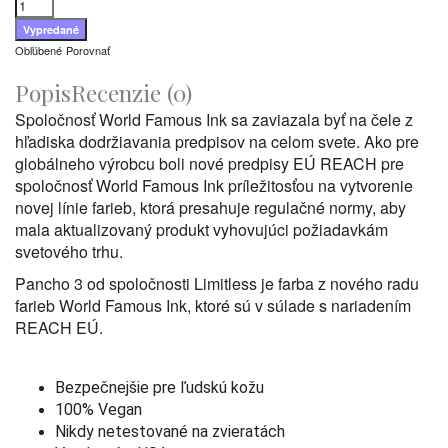
Obľúbené
Porovnať
Popis
Recenzie (0)
Spoločnosť World Famous Ink sa zaviazala byť na čele z
hľadiska dodržiavania predpisov na celom svete. Ako pre
globálneho výrobcu boli nové predpisy EÚ REACH pre
spoločnosť World Famous Ink príležitosťou na vytvorenie
novej línie farieb, ktorá presahuje regulačné normy, aby
mala aktualizovaný produkt vyhovujúci požiadavkám
svetového trhu.
Pancho 3 od spoločnosti Limitless je farba z nového radu
farieb World Famous Ink, ktoré sú v súlade s nariadením
REACH EÚ.
Bezpečnejšie pre ľudskú kožu
100% Vegan
Nikdy netestované na zvieratách