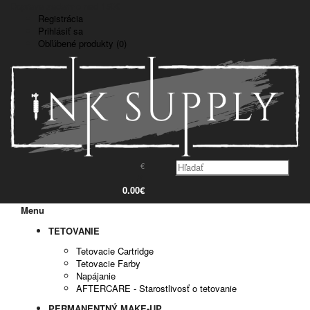
Doprava zadarmo nad 150€
Registrácia
Prihlásiť sa
Obľúbené produkty (0)
€
0
0.00€
Menu
TETOVANIE
Tetovacie Cartridge
Tetovacie Farby
Napájanie
AFTERCARE - Starostlivosť o tetovanie
PERMANENTNÝ MAKE-UP