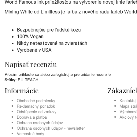
World Famous Ink príležitosťou na vytvorenie novej línie far
Mixing White od Limitless je farba z nového radu farieb Wo
Bezpečnejšie pre ľudskú kožu
100% Vegan
Nikdy netestované na zvieratách
Vyrobené v USA
Napísať recenziu
Prosím
prihláste sa
alebo
zaregistrujte
pre pridanie recenzie
Štítky:
EU REACH
Informácie
Zákazníck
Obchodné podmienky
Kontaktuj
Reklamačný poriadok
Mapa str
Odstúpenie od zmluvy
Výrobcov
Doprava a platba
Akciový t
Ochrana osobných údajov
Ochrana osobných údajov - newsletter
Vernostné body