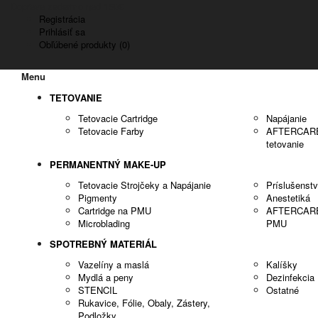
Doprava zadarmo nad 150€
Registrácia
Prihlásiť sa
Obľúbené produkty (0)
Menu
TETOVANIE
Tetovacie Cartridge
Napájanie
Tetovacie Farby
AFTERCARE -
tetovanie
PERMANENTNÝ MAKE-UP
Tetovacie Strojčeky a Napájanie
Príslušenst
Pigmenty
Anestetiká
Cartridge na PMU
AFTERCARE -
Microblading
PMU
SPOTREBNÝ MATERIÁL
Vazelíny a maslá
Kalíšky
Mydlá a peny
Dezinfekcia
STENCIL
Ostatné
Rukavice, Fólie, Obaly, Zástery,
Podložky..