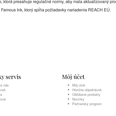
ieb, ktorá presahuje regulačné normy, aby mala aktualizovaný p
rld Famous Ink, ktorý spĺňa požiadavky nariadenia REACH EÚ.
y servis
Môj účet
te nás
Môj účet
ánok
História objednávok
ia
Obľúbené produkty
ovar
Novinky
Partnerský program