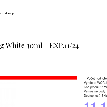
ý make-up
g White 30ml - EXP.11/24
Počet hodnote
Výrobca:
WORL
Kód produktu:
Wo
Vernostné body:
Dostupnosť:
Skl
11.