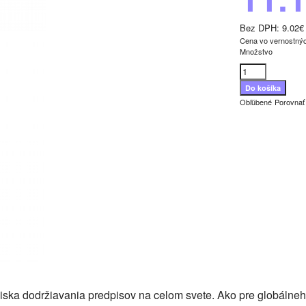
Bez DPH:
9.02€
Cena vo vernostný
Množstvo
Obľúbené
Porovnať
diska dodržiavania predpisov na celom svete. Ako pre globáln