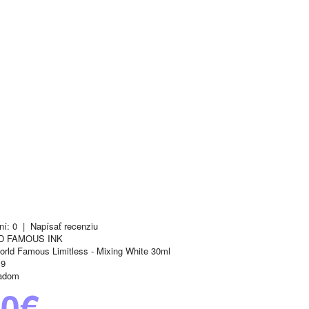
ní: 0
|
Napísať recenziu
D FAMOUS INK
rld Famous Limitless - Mixing White 30ml
9
adom
10€