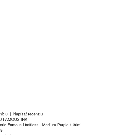
ní: 0
|
Napísať recenziu
D FAMOUS INK
rld Famous Limitless - Medium Purple 1 30ml
9