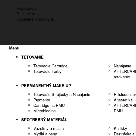
Doprava zadarmo nad 150€
Registrácia
Prihlásiť sa
Obľúbené produkty (0)
Menu
TETOVANIE
Tetovacie Cartridge
Napájanie
Tetovacie Farby
AFTERCARE -
tetovanie
PERMANENTNÝ MAKE-UP
Tetovacie Strojčeky a Napájanie
Príslušenst
Pigmenty
Anestetiká
Cartridge na PMU
AFTERCARE -
Microblading
PMU
SPOTREBNÝ MATERIÁL
Vazelíny a maslá
Kalíšky
Mydlá a peny
Dezinfekcia