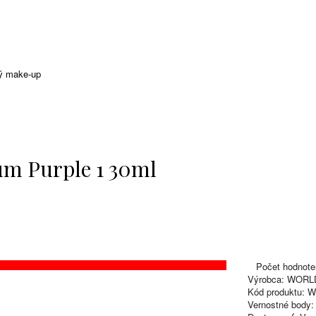
ý make-up
um Purple 1 30ml
Počet hodnote
Výrobca:
WORL
Kód produktu:
Wo
Vernostné body: