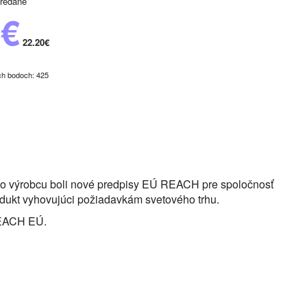
redané
0€
22.20€
ch bodoch: 425
eho výrobcu boli nové predpisy EÚ REACH pre spoločnosť
rodukt vyhovujúci požiadavkám svetového trhu.
 REACH EÚ.