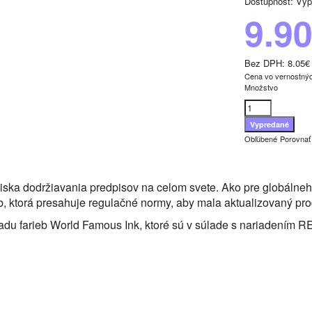
Dostupnosť:
Vyp
9.9
Bez DPH:
8.05€
Cena vo vernostný
Množstvo
Obľúbené
Porovnať
diska dodržiavania predpisov na celom svete. Ako pre globáln
ieb, ktorá presahuje regulačné normy, aby mala aktualizovaný p
 radu farieb World Famous Ink, ktoré sú v súlade s nariadením