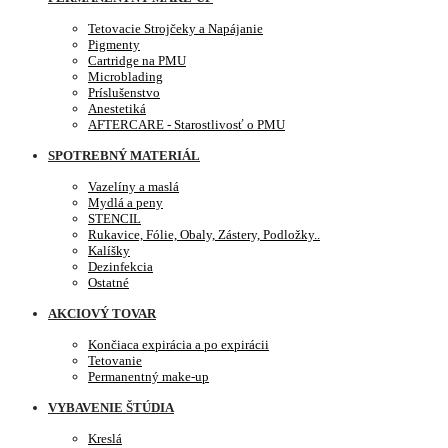
Tetovacie Strojčeky a Napájanie
Pigmenty
Cartridge na PMU
Microblading
Príslušenstvo
Anestetiká
AFTERCARE - Starostlivosť o PMU
SPOTREBNÝ MATERIÁL
Vazelíny a maslá
Mydlá a peny
STENCIL
Rukavice, Fólie, Obaly, Zástery, Podložky..
Kalíšky
Dezinfekcia
Ostatné
AKCIOVÝ TOVAR
Končiaca expirácia a po expirácii
Tetovanie
Permanentný make-up
VYBAVENIE ŠTÚDIA
Kreslá