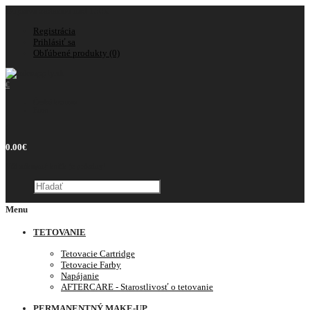
Doprava zadarmo nad 150€
Registrácia
Prihlásiť sa
Obľúbené produkty (0)
€
Česká koruna
Euro
0
0.00€
Váš nákupný košík je prázdny!
Menu
TETOVANIE
Tetovacie Cartridge
Tetovacie Farby
Napájanie
AFTERCARE - Starostlivosť o tetovanie
PERMANENTNÝ MAKE-UP