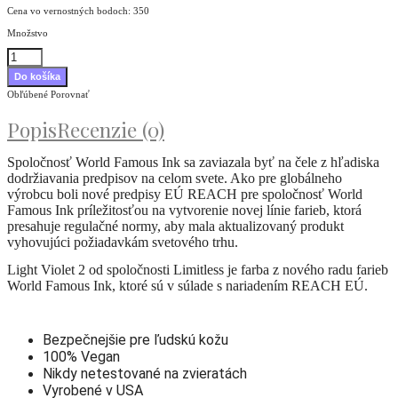
Cena vo vernostných bodoch: 350
Množstvo
Obľúbené
Porovnať
Popis
Recenzie (0)
Spoločnosť World Famous Ink sa zaviazala byť na čele z hľadiska
dodržiavania predpisov na celom svete. Ako pre globálneho
výrobcu boli nové predpisy EÚ REACH pre spoločnosť World
Famous Ink príležitosťou na vytvorenie novej línie farieb, ktorá
presahuje regulačné normy, aby mala aktualizovaný produkt
vyhovujúci požiadavkám svetového trhu.
Light Violet 2 od spoločnosti Limitless je farba z nového radu farieb
World Famous Ink, ktoré sú v súlade s nariadením REACH EÚ.
Bezpečnejšie pre ľudskú kožu
100% Vegan
Nikdy netestované na zvieratách
Vyrobené v USA