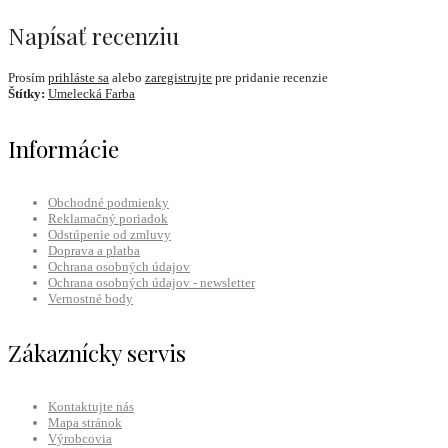
Napísať recenziu
Prosím
prihláste sa
alebo
zaregistrujte
pre pridanie recenzie
Štítky:
Umelecká Farba
Informácie
Obchodné podmienky
Reklamačný poriadok
Odstúpenie od zmluvy
Doprava a platba
Ochrana osobných údajov
Ochrana osobných údajov - newsletter
Vernostné body
Zákaznícky servis
Kontaktujte nás
Mapa stránok
Výrobcovia