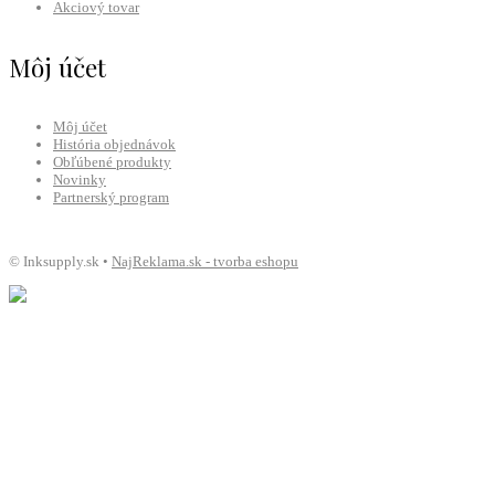
Akciový tovar
Môj účet
Môj účet
História objednávok
Obľúbené produkty
Novinky
Partnerský program
© Inksupply.sk •
NajReklama.sk - tvorba eshopu