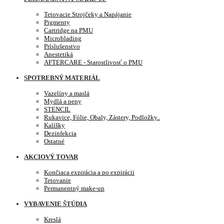
Tetovacie Strojčeky a Napájanie
Pigmenty
Cartridge na PMU
Microblading
Príslušenstvo
Anestetiká
AFTERCARE - Starostlivosť o PMU
SPOTREBNÝ MATERIÁL
Vazelíny a maslá
Mydlá a peny
STENCIL
Rukavice, Fólie, Obaly, Zástery, Podložky..
Kalíšky
Dezinfekcia
Ostatné
AKCIOVÝ TOVAR
Končiaca expirácia a po expirácii
Tetovanie
Permanentný make-up
VYBAVENIE ŠTÚDIA
Kreslá