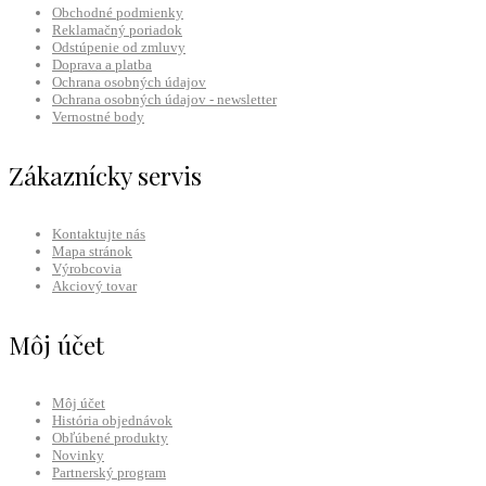
Obchodné podmienky
Reklamačný poriadok
Odstúpenie od zmluvy
Doprava a platba
Ochrana osobných údajov
Ochrana osobných údajov - newsletter
Vernostné body
Zákaznícky servis
Kontaktujte nás
Mapa stránok
Výrobcovia
Akciový tovar
Môj účet
Môj účet
História objednávok
Obľúbené produkty
Novinky
Partnerský program