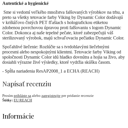
Autentické a hygienické
Sme si vedomí veľkého množstva falšovaných výrobkov na trhu, a
preto sa všetky tetovacie farby Viking by Dynamic Color dodávajú
v krištáľovo čistých PET fľašiach s holografickou etiketou
zdobenou povrchovou úpravou proti falšovaniu s logom Dynamic
Color. Dokonca aj naše tepelné pečate, ktoré zabezpečujú váš
sterilizovaný výrobok, majú schvaľovaciu pečiatku Dynamic Color.
Spoľahlivé liečenie: Rozlúčte sa s tvrdohlavými liečebnými
procesmi alebo nespokojnými klientmi. Tetovacie farby Viking od
spoločnosti Dynamic Color idú hladko dovnútra a hojia sa živo, aby
dosiahli výrazne živé výsledky, ktoré vydržia skúšku časom.
- Spĺňa nariadenia ResAP2008_1 a ECHA (REACH)
Napísať recenziu
Prosím
prihláste sa
alebo
zaregistrujte
pre pridanie recenzie
Štítky:
EU REACH
Informácie