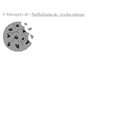
© Inksupply.sk •
NajReklama.sk - tvorba eshopu