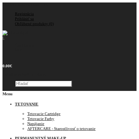
Doprava zadarmo nad 150€
Registrácia
Prihlásiť sa
Obľúbené produkty (0)
€
Česká koruna
Euro
0
0.00€
Váš nákupný košík je prázdny!
Menu
TETOVANIE
Tetovacie Cartridge
Tetovacie Farby
Napájanie
AFTERCARE - Starostlivosť o tetovanie
PERMANENTNÝ MAKE-UP