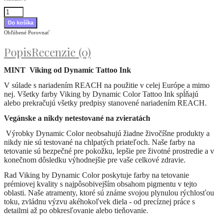
Obľúbené
Porovnať
Popis
Recenzie (0)
MINT
Viking od Dynamic Tattoo Ink
V súlade s nariadením REACH na použitie v celej Európe a mimo
nej. Všetky farby Viking by Dynamic Color Tattoo Ink spĺňajú
alebo prekračujú všetky predpisy stanovené nariadením REACH.
Vegánske a nikdy netestované na zvieratách
Výrobky Dynamic Color neobsahujú žiadne živočíšne produkty a
nikdy nie sú testované na chlpatých priateľoch. Naše farby na
tetovanie sú bezpečné pre pokožku, lepšie pre životné prostredie a v
konečnom dôsledku výhodnejšie pre vaše celkové zdravie.
Rad Viking by Dynamic Color poskytuje farby na tetovanie
prémiovej kvality s najpôsobivejším obsahom pigmentu v tejto
oblasti. Naše atramenty, ktoré sú známe svojou plynulou rýchlosťou
toku, zvládnu výzvu akéhokoľvek diela - od precíznej práce s
detailmi až po obkresľovanie alebo tieňovanie.