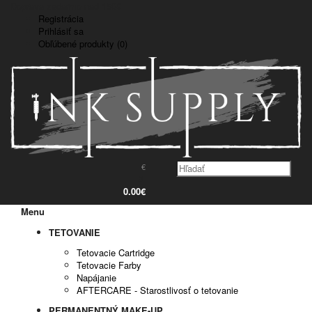
Doprava zadarmo nad 150€
Registrácia
Prihlásiť sa
Obľúbené produkty (0)
€
0
0.00€
Menu
TETOVANIE
Tetovacie Cartridge
Tetovacie Farby
Napájanie
AFTERCARE - Starostlivosť o tetovanie
PERMANENTNÝ MAKE-UP