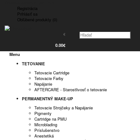
Doprava zadarmo nad 150€
Registrácia
Prihlásiť sa
Obľúbené produkty (0)
€
0
0.00€
Menu
TETOVANIE
Tetovacie Cartridge
Tetovacie Farby
Napájanie
AFTERCARE - Starostlivosť o tetovanie
PERMANENTNÝ MAKE-UP
Tetovacie Strojčeky a Napájanie
Pigmenty
Cartridge na PMU
Microblading
Príslušenstvo
Anestetiká