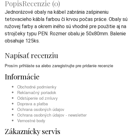
Popis
Recenzie (0)
Jednorázové obaly na kábel zabránia zašpineniu
tetovacieho kábla farbou či krvou počas práce. Obaly sú
ružovej farby a okrem iného sú vhodné pre použitie aj na
strojčeky typu PEN. Rozmer obalu je 50x80mm. Balenie
obsahuje 125ks.
Napísať recenziu
Prosím
prihláste sa
alebo
zaregistrujte
pre pridanie recenzie
Informácie
Obchodné podmienky
Reklamačný poriadok
Odstúpenie od zmluvy
Doprava a platba
Ochrana osobných údajov
Ochrana osobných údajov - newsletter
Vernostné body
Zákaznícky servis