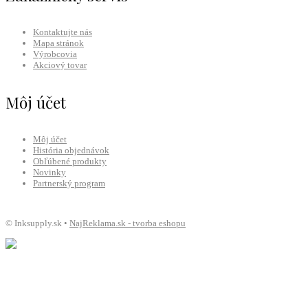
Kontaktujte nás
Mapa stránok
Výrobcovia
Akciový tovar
Môj účet
Môj účet
História objednávok
Obľúbené produkty
Novinky
Partnerský program
© Inksupply.sk •
NajReklama.sk - tvorba eshopu