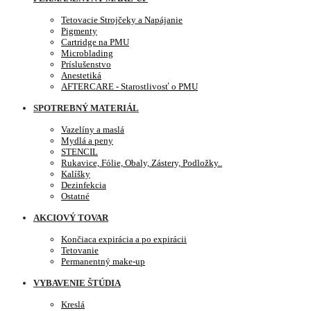
Tetovacie Strojčeky a Napájanie
Pigmenty
Cartridge na PMU
Microblading
Príslušenstvo
Anestetiká
AFTERCARE - Starostlivosť o PMU
SPOTREBNÝ MATERIÁL
Vazelíny a maslá
Mydlá a peny
STENCIL
Rukavice, Fólie, Obaly, Zástery, Podložky..
Kalíšky
Dezinfekcia
Ostatné
AKCIOVÝ TOVAR
Končiaca expirácia a po expirácii
Tetovanie
Permanentný make-up
VYBAVENIE ŠTÚDIA
Kreslá