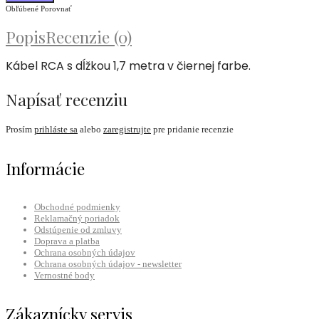
Obľúbené
Porovnať
Popis
Recenzie (0)
Kábel RCA s dĺžkou 1,7 metra v čiernej farbe.
Napísať recenziu
Prosím
prihláste sa
alebo
zaregistrujte
pre pridanie recenzie
Informácie
Obchodné podmienky
Reklamačný poriadok
Odstúpenie od zmluvy
Doprava a platba
Ochrana osobných údajov
Ochrana osobných údajov - newsletter
Vernostné body
Zákaznícky servis