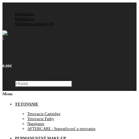
Doprava zadarmo nad 150€
Registrácia
Prihlásiť sa
Obľúbené produkty (0)
€
Česká koruna
Euro
0
0.00€
Váš nákupný košík je prázdny!
Menu
TETOVANIE
Tetovacie Cartridge
Tetovacie Farby
Napájanie
AFTERCARE - Starostlivosť o tetovanie
PERMANENTNÝ MAKE-UP