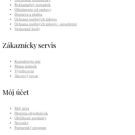
Reklamačný poriadok
Odstúpenie od zmluvy
Doprava a platba
Ochrana osobných údajov
Ochrana osobných údajov - newsletter
Vernostné body
Zákaznícky servis
Kontaktujte nás
Mapa stránok
Výrobcovia
Akciový tovar
Môj účet
Môj účet
História objednávok
Obľúbené produkty
Novinky
Partnerský program