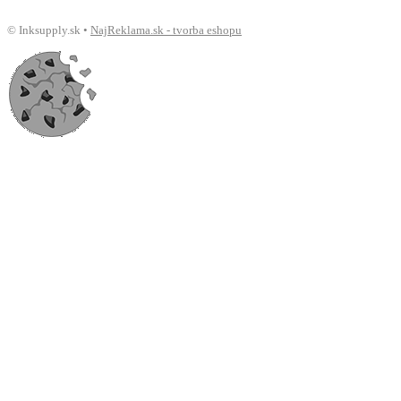
© Inksupply.sk •
NajReklama.sk - tvorba eshopu