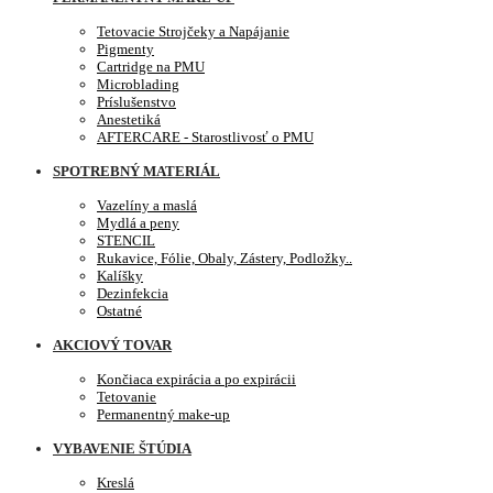
Tetovacie Strojčeky a Napájanie
Pigmenty
Cartridge na PMU
Microblading
Príslušenstvo
Anestetiká
AFTERCARE - Starostlivosť o PMU
SPOTREBNÝ MATERIÁL
Vazelíny a maslá
Mydlá a peny
STENCIL
Rukavice, Fólie, Obaly, Zástery, Podložky..
Kalíšky
Dezinfekcia
Ostatné
AKCIOVÝ TOVAR
Končiaca expirácia a po expirácii
Tetovanie
Permanentný make-up
VYBAVENIE ŠTÚDIA
Kreslá