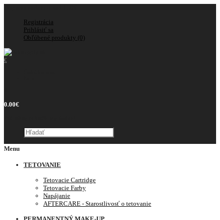
Doprava zadarmo nad 150€
Registrácia
Prihlásiť sa
Obľúbené produkty (0)
€
Česká koruna
Euro
0
0.00€
Váš nákupný košík je prázdny!
Menu
TETOVANIE
Tetovacie Cartridge
Tetovacie Farby
Napájanie
AFTERCARE - Starostlivosť o tetovanie
PERMANENTNÝ MAKE-UP