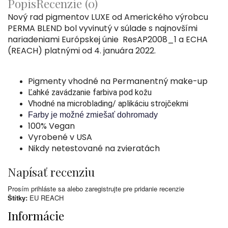
Popis
Recenzie (0)
Nový rad pigmentov LUXE od Amerického výrobcu
PERMA BLEND bol vyvinutý v súlade s najnovšími
nariadeniami Európskej únie ResAP2008_1 a ECHA
(REACH) platnými od 4. januára 2022.
Pigmenty vhodné na Permanentný make-up
Ľahké zavádzanie farbiva pod kožu
Vhodné na microblading/ aplikáciu strojčekmi
Farby je možné zmiešať dohromady
100% Vegan
Vyrobené v USA
Nikdy netestované na zvieratách
Napísať recenziu
Prosím
prihláste sa
alebo
zaregistrujte
pre pridanie recenzie
Štítky:
EU REACH
Informácie