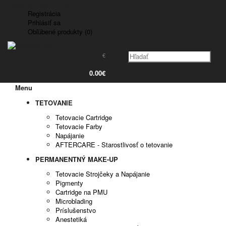
Doprava zadarmo nad 150€
Registrácia
Prihlásiť sa
Obľúbené produkty (0)
€
0
0.00€
Menu
TETOVANIE
Tetovacie Cartridge
Tetovacie Farby
Napájanie
AFTERCARE - Starostlivosť o tetovanie
PERMANENTNÝ MAKE-UP
Tetovacie Strojčeky a Napájanie
Pigmenty
Cartridge na PMU
Microblading
Príslušenstvo
Anestetiká