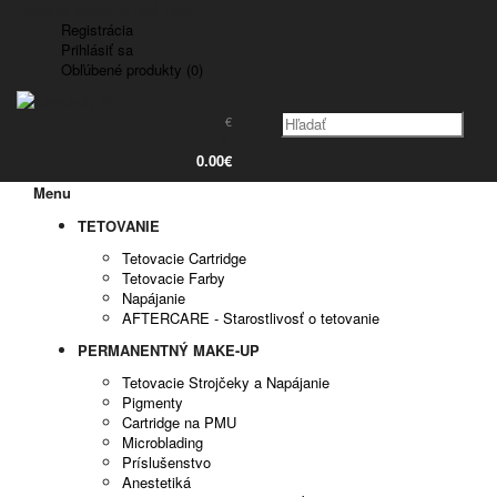
Doprava zadarmo nad 150€
Registrácia
Prihlásiť sa
Obľúbené produkty (0)
€
0
0.00€
Menu
TETOVANIE
Tetovacie Cartridge
Tetovacie Farby
Napájanie
AFTERCARE - Starostlivosť o tetovanie
PERMANENTNÝ MAKE-UP
Tetovacie Strojčeky a Napájanie
Pigmenty
Cartridge na PMU
Microblading
Príslušenstvo
Anestetiká