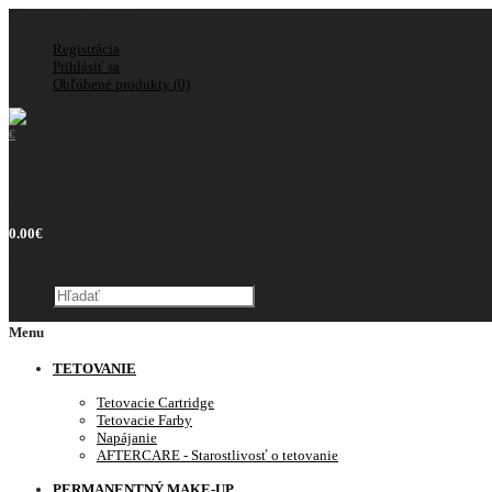
Doprava zadarmo nad 150€
Registrácia
Prihlásiť sa
Obľúbené produkty (0)
€
Česká koruna
Euro
0
0.00€
Váš nákupný košík je prázdny!
Menu
TETOVANIE
Tetovacie Cartridge
Tetovacie Farby
Napájanie
AFTERCARE - Starostlivosť o tetovanie
PERMANENTNÝ MAKE-UP