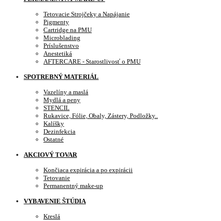
Tetovacie Strojčeky a Napájanie
Pigmenty
Cartridge na PMU
Microblading
Príslušenstvo
Anestetiká
AFTERCARE - Starostlivosť o PMU
SPOTREBNÝ MATERIÁL
Vazelíny a maslá
Mydlá a peny
STENCIL
Rukavice, Fólie, Obaly, Zástery, Podložky..
Kalíšky
Dezinfekcia
Ostatné
AKCIOVÝ TOVAR
Končiaca expirácia a po expirácii
Tetovanie
Permanentný make-up
VYBAVENIE ŠTÚDIA
Kreslá