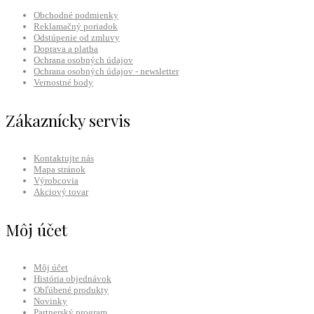
Obchodné podmienky
Reklamačný poriadok
Odstúpenie od zmluvy
Doprava a platba
Ochrana osobných údajov
Ochrana osobných údajov - newsletter
Vernostné body
Zákaznícky servis
Kontaktujte nás
Mapa stránok
Výrobcovia
Akciový tovar
Môj účet
Môj účet
História objednávok
Obľúbené produkty
Novinky
Partnerský program