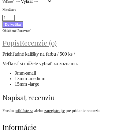
Veľkosť
Množstvo
Obľúbené
Porovnať
Popis
Recenzie (0)
Priehľadné kalíšky na farbu / 500 ks /
Veľkosť si môžete vybrať zo zoznamu:
9mm-small
13mm -medium
15mm -large
Napísať recenziu
Prosím
prihláste sa
alebo
zaregistrujte
pre pridanie recenzie
Informácie