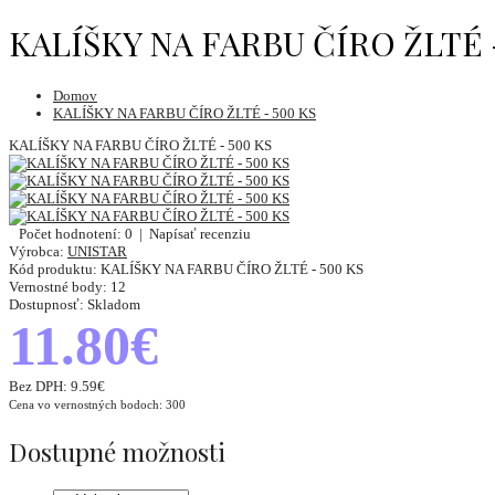
KALÍŠKY NA FARBU ČÍRO ŽLTÉ 
Domov
KALÍŠKY NA FARBU ČÍRO ŽLTÉ - 500 KS
KALÍŠKY NA FARBU ČÍRO ŽLTÉ - 500 KS
Počet hodnotení: 0
|
Napísať recenziu
Výrobca:
UNISTAR
Kód produktu:
KALÍŠKY NA FARBU ČÍRO ŽLTÉ - 500 KS
Vernostné body:
12
Dostupnosť:
Skladom
11.80€
Bez DPH:
9.59€
Cena vo vernostných bodoch: 300
Dostupné možnosti