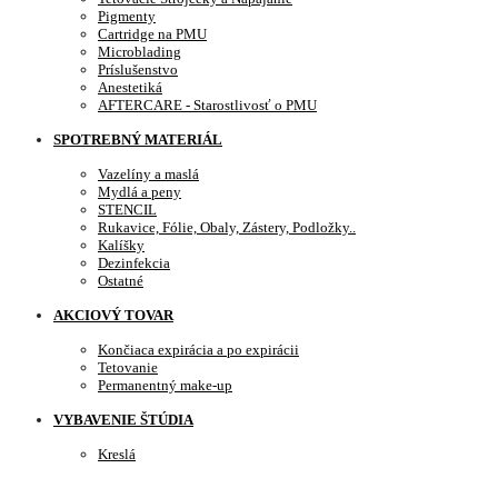
Pigmenty
Cartridge na PMU
Microblading
Príslušenstvo
Anestetiká
AFTERCARE - Starostlivosť o PMU
SPOTREBNÝ MATERIÁL
Vazelíny a maslá
Mydlá a peny
STENCIL
Rukavice, Fólie, Obaly, Zástery, Podložky..
Kalíšky
Dezinfekcia
Ostatné
AKCIOVÝ TOVAR
Končiaca expirácia a po expirácii
Tetovanie
Permanentný make-up
VYBAVENIE ŠTÚDIA
Kreslá