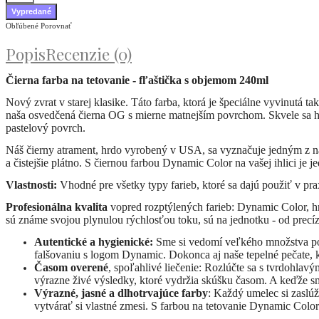
Obľúbené
Porovnať
Popis
Recenzie (0)
Čierna farba na tetovanie - fľaštička s objemom 240ml
Nový zvrat v starej klasike. Táto farba, ktorá je špeciálne vyvinutá
naša osvedčená čierna OG s mierne matnejším povrchom. Skvele sa ho
pastelový povrch.
Náš čierny atrament, hrdo vyrobený v USA, sa vyznačuje jedným z n
a čistejšie plátno. S čiernou farbou Dynamic Color na vašej ihlici je
Vlastnosti:
Vhodné pre všetky typy farieb, ktoré sa dajú použiť v pra
Profesionálna kvalita
vopred rozptýlených farieb: Dynamic Color, hr
sú známe svojou plynulou rýchlosťou toku, sú na jednotku - od precíz
Autentické a hygienické:
Sme si vedomí veľkého množstva pod
falšovaniu s logom Dynamic. Dokonca aj naše tepelné pečate, 
Časom overené
, spoľahlivé liečenie: Rozlúčte sa s tvrdohlav
výrazne živé výsledky, ktoré vydržia skúšku časom. A keďže s
Výrazné, jasné a dlhotrvajúce farby
: Každý umelec si zaslúž
vytvárať si vlastné zmesi. S farbou na tetovanie Dynamic Color