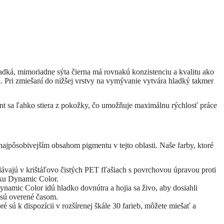
ladká, mimoriadne sýta čierna má rovnakú konzistenciu a kvalitu ako
 Pri zmiešaní do nižšej vrstvy na vymývanie vytvára hladký takmer
nt sa ľahko stiera z pokožky, čo umožňuje maximálnu rýchlosť práce
ajpôsobivejším obsahom pigmentu v tejto oblasti. Naše farby, ktoré
vajú v krištáľovo čistých PET fľašiach s povrchovou úpravou proti
atku Dynamic Color.
ynamic Color idú hladko dovnútra a hojia sa živo, aby dosiahli
y sú overené časom.
 sú k dispozícii v rozšírenej škále 30 farieb, môžete miešať a