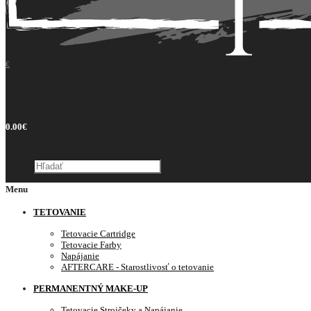
€
Česká koruna
Euro
0
0.00€
Váš nákupný košík je prázdny!
Menu
TETOVANIE
Tetovacie Cartridge
Tetovacie Farby
Napájanie
AFTERCARE - Starostlivosť o tetovanie
PERMANENTNÝ MAKE-UP
Tetovacie Strojčeky a Napájanie