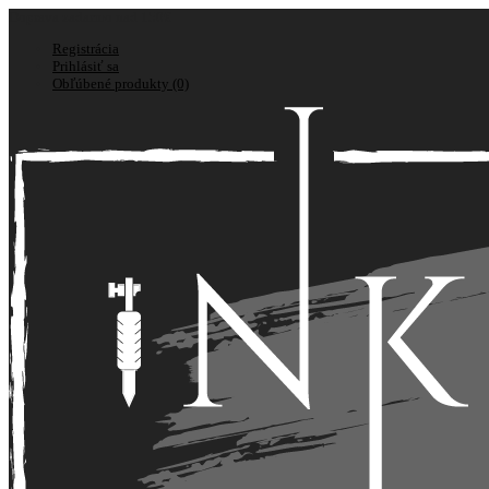
Doprava zadarmo nad 150€
Registrácia
Prihlásiť sa
Obľúbené produkty (0)