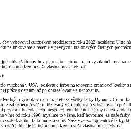
 tak, aby vyhovoval európskym predpisom z roku 2022, nesklame Ultra h
dí na linkovanie a balenie v pevných ultra tmavých čiernych plochách.
ajpôsobivejších obsahov pigmentu na trhu. Tento vysokoúčinný atrame
 jediným obmedzením vaša vlastná predstavivosť.
xi:
do vyrobená v USA, poskytuje farbu na tetovanie prémiovej kvality s n
nej práce s detailmi až po obkresľovanie a tieňovanie.
vodných výrobkov na trhu, preto sa všetky farby Dynamic Color dodá
ktoré zabezpečujú váš sterilizovaný výrobok, majú schvaľovaciu peči
ými procesmi hojenia alebo nespokojnými klientmi. Farby na tetovanie D
me v hre od roku 1990, myslíme to vážne, keď hovoríme, že naše farb
i vysokokvalitnú farbu na tetovanie. Naše vysokopigmentové farby, ktoré
 vo vašej ihlici je jediným obmedzením vaša vlastná predstavivosť.