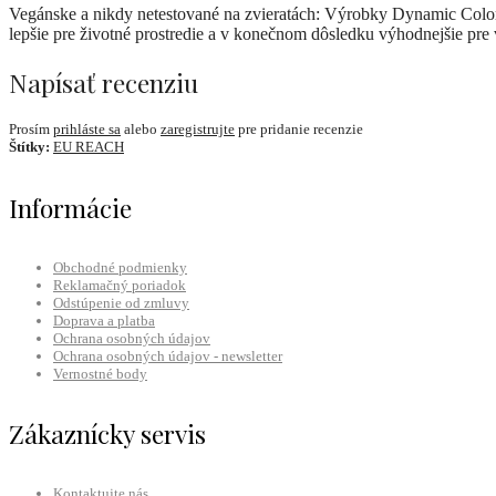
Vegánske a nikdy netestované na zvieratách: Výrobky Dynamic Color 
lepšie pre životné prostredie a v konečnom dôsledku výhodnejšie pre 
Napísať recenziu
Prosím
prihláste sa
alebo
zaregistrujte
pre pridanie recenzie
Štítky:
EU REACH
Informácie
Obchodné podmienky
Reklamačný poriadok
Odstúpenie od zmluvy
Doprava a platba
Ochrana osobných údajov
Ochrana osobných údajov - newsletter
Vernostné body
Zákaznícky servis
Kontaktujte nás