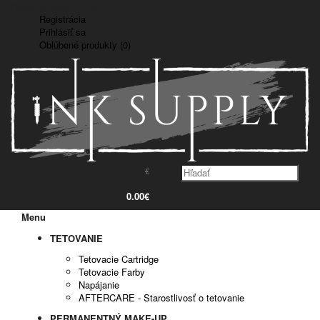
Doprava zadarmo nad 150€
Registrácia
Prihlásiť sa
Obľúbené produkty (0)
€
0
0.00€
Menu
TETOVANIE
Tetovacie Cartridge
Tetovacie Farby
Napájanie
AFTERCARE - Starostlivosť o tetovanie
PERMANENTNÝ MAKE-UP