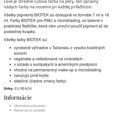
Love je stredne ružová farba na pery, ten správny
nádych farby na nosenie pri každej príležitosti.
Všetky pigmenty BIOTEK sú dostupné vo formáte 7 ml a 18
ml. Farby BIOTEK pre PMU a microblading, sú balené v
praktickej fľaštičke, ktorá vám umožní použiť pigment až do
poslednej kvapky.
Všetky farby BIOTEK sú:
vyrobené výhradne v Taliansku z vysoko kvalitných
surovín
vegánske a netestované na zvieratách
v súlade s európskymi a americkými predpismi
vhodný na permanentný make-up a microblading
zaručujú plné krytie
stabilné (žiadne zmeny farby)
Štítky:
EU REACH
Informácie
Obchodné podmienky
Reklamačný poriadok