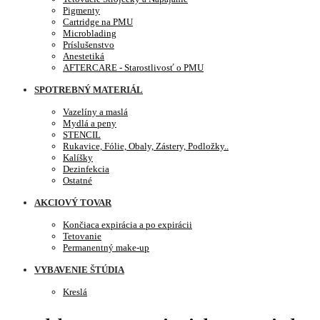
Pigmenty
Cartridge na PMU
Microblading
Príslušenstvo
Anestetiká
AFTERCARE - Starostlivosť o PMU
SPOTREBNÝ MATERIÁL
Vazelíny a maslá
Mydlá a peny
STENCIL
Rukavice, Fólie, Obaly, Zástery, Podložky..
Kalíšky
Dezinfekcia
Ostatné
AKCIOVÝ TOVAR
Končiaca expirácia a po expirácii
Tetovanie
Permanentný make-up
VYBAVENIE ŠTÚDIA
Kreslá