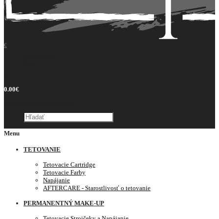
€
Česká koruna
Euro
0
0.00€
Váš nákupný košík je prázdny!
Menu
TETOVANIE
Tetovacie Cartridge
Tetovacie Farby
Napájanie
AFTERCARE - Starostlivosť o tetovanie
PERMANENTNÝ MAKE-UP
Tetovacie Strojčeky a Napájanie