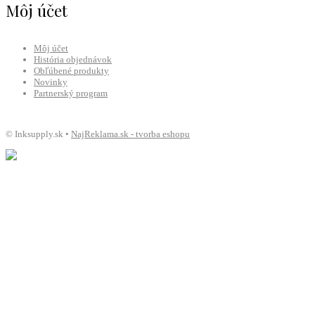
Môj účet
Môj účet
História objednávok
Obľúbené produkty
Novinky
Partnerský program
© Inksupply.sk •
NajReklama.sk - tvorba eshopu