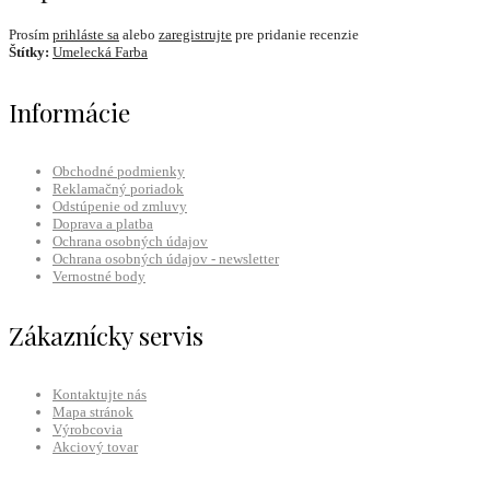
Prosím
prihláste sa
alebo
zaregistrujte
pre pridanie recenzie
Štítky:
Umelecká Farba
Informácie
Obchodné podmienky
Reklamačný poriadok
Odstúpenie od zmluvy
Doprava a platba
Ochrana osobných údajov
Ochrana osobných údajov - newsletter
Vernostné body
Zákaznícky servis
Kontaktujte nás
Mapa stránok
Výrobcovia
Akciový tovar