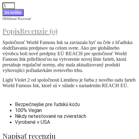
Obľúbené
Porovnať
Popis
Recenzie (0)
Spoločnosť World Famous Ink sa zaviazala byť na čele z hľadiska
dodržiavania predpisov na celom svete. Ako pre globálneho
výrobcu boli nové predpisy EÚ REACH pre spoločnosť World
Famous Ink príležitosťou na vytvorenie novej línie farieb, ktorá
presahuje regulačné normy, aby mala aktualizovaný produkt
vyhovujúci požiadavkám svetového trhu.
Light Violet 2 od spoločnosti Limitless je farba z nového radu farieb
World Famous Ink, ktoré sú v súlade s nariadením REACH EÚ.
Bezpečnejšie pre ľudskú kožu
100% Vegan
Nikdy netestované na zvieratách
Vyrobené v USA
Napísať recenziu