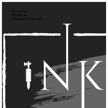
Doprava zadarmo nad 150€
Registrácia
Prihlásiť sa
Obľúbené produkty (0)