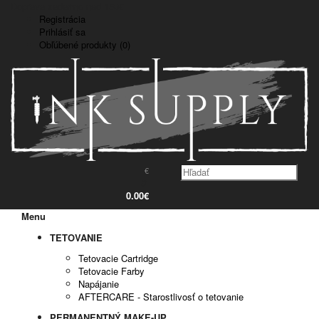
Doprava zadarmo nad 150€
Registrácia
Prihlásiť sa
Obľúbené produkty (0)
€
0
0.00€
Menu
TETOVANIE
Tetovacie Cartridge
Tetovacie Farby
Napájanie
AFTERCARE - Starostlivosť o tetovanie
PERMANENTNÝ MAKE-UP