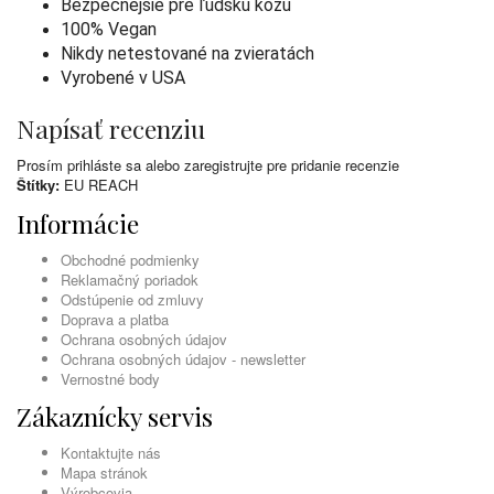
Bezpečnejšie pre ľudskú kožu
100% Vegan
Nikdy netestované na zvieratách
Vyrobené v USA
Napísať recenziu
Prosím
prihláste sa
alebo
zaregistrujte
pre pridanie recenzie
Štítky:
EU REACH
Informácie
Obchodné podmienky
Reklamačný poriadok
Odstúpenie od zmluvy
Doprava a platba
Ochrana osobných údajov
Ochrana osobných údajov - newsletter
Vernostné body
Zákaznícky servis
Kontaktujte nás
Mapa stránok
Výrobcovia