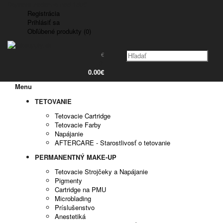
Doprava zadarmo nad 150€
Registrácia
Prihlásiť sa
Obľúbené produkty (0)
€
0
0.00€
Menu
TETOVANIE
Tetovacie Cartridge
Tetovacie Farby
Napájanie
AFTERCARE - Starostlivosť o tetovanie
PERMANENTNÝ MAKE-UP
Tetovacie Strojčeky a Napájanie
Pigmenty
Cartridge na PMU
Microblading
Príslušenstvo
Anestetiká