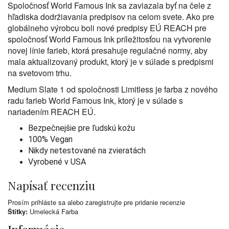
Spoločnosť World Famous Ink sa zaviazala byť na čele z
hľadiska dodržiavania predpisov na celom svete. Ako pre
globálneho výrobcu boli nové predpisy EÚ REACH pre
spoločnosť World Famous Ink príležitosťou na vytvorenie
novej línie farieb, ktorá presahuje regulačné normy, aby
mala aktualizovaný produkt, ktorý je v súlade s predpismi
na svetovom trhu.
Medium Slate 1 od spoločnosti Limitless je farba z nového
radu farieb World Famous Ink, ktorý je v súlade s
nariadením REACH EÚ.
Bezpečnejšie pre ľudskú kožu
100% Vegan
Nikdy netestované na zvieratách
Vyrobené v USA
Napísať recenziu
Prosím
prihláste sa
alebo
zaregistrujte
pre pridanie recenzie
Štítky:
Umelecká Farba