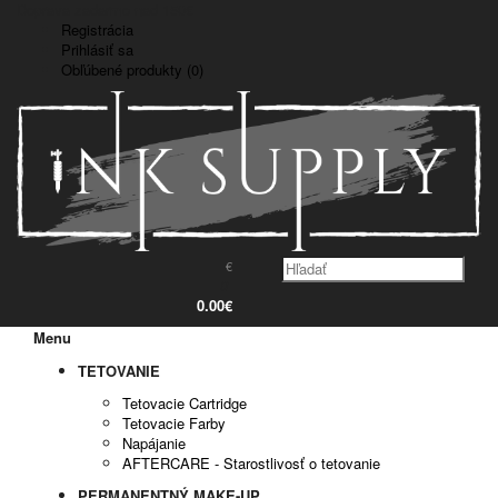
Doprava zadarmo nad 150€
Registrácia
Prihlásiť sa
Obľúbené produkty (0)
€
0
0.00€
Menu
TETOVANIE
Tetovacie Cartridge
Tetovacie Farby
Napájanie
AFTERCARE - Starostlivosť o tetovanie
PERMANENTNÝ MAKE-UP