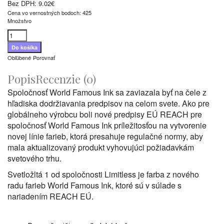
Bez DPH:
9.02€
Cena vo vernostných bodoch: 425
Množstvo
Obľúbené
Porovnať
Popis
Recenzie (0)
Spoločnosť World Famous Ink sa zaviazala byť na čele z
hľadiska dodržiavania predpisov na celom svete. Ako pre
globálneho výrobcu boli nové predpisy EÚ REACH pre
spoločnosť World Famous Ink príležitosťou na vytvorenie
novej línie farieb, ktorá presahuje regulačné normy, aby
mala aktualizovaný produkt vyhovujúci požiadavkám
svetového trhu.
Svetložltá 1 od spoločnosti Limitless je farba z nového
radu farieb World Famous Ink, ktoré sú v súlade s
nariadením REACH EÚ.