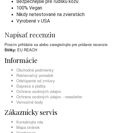
Bezpečnejšie pre ľudskú kožu
100% Vegan
Nikdy netestované na zvieratách
Vyrobené v USA
Napísať recenziu
Prosím
prihláste sa
alebo
zaregistrujte
pre pridanie recenzie
Štítky:
EU REACH
Informácie
Obchodné podmienky
Reklamačný poriadok
Odstúpenie od zmluvy
Doprava a platba
Ochrana osobných údajov
Ochrana osobných údajov - newsletter
Vernostné body
Zákaznícky servis
Kontaktujte nás
Mapa stránok
Výrobcovia