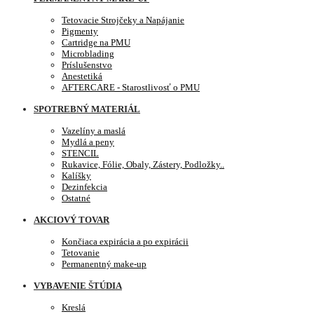
Tetovacie Strojčeky a Napájanie
Pigmenty
Cartridge na PMU
Microblading
Príslušenstvo
Anestetiká
AFTERCARE - Starostlivosť o PMU
SPOTREBNÝ MATERIÁL
Vazelíny a maslá
Mydlá a peny
STENCIL
Rukavice, Fólie, Obaly, Zástery, Podložky..
Kalíšky
Dezinfekcia
Ostatné
AKCIOVÝ TOVAR
Končiaca expirácia a po expirácii
Tetovanie
Permanentný make-up
VYBAVENIE ŠTÚDIA
Kreslá