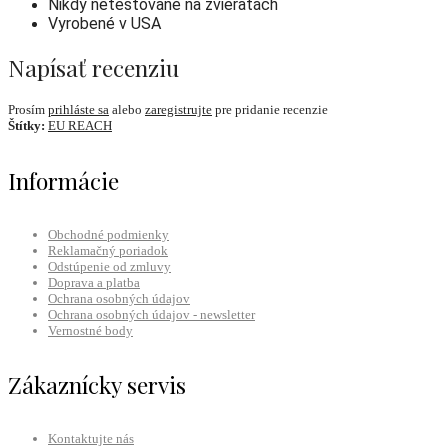
Nikdy netestované na zvieratách
Vyrobené v USA
Napísať recenziu
Prosím
prihláste sa
alebo
zaregistrujte
pre pridanie recenzie
Štítky:
EU REACH
Informácie
Obchodné podmienky
Reklamačný poriadok
Odstúpenie od zmluvy
Doprava a platba
Ochrana osobných údajov
Ochrana osobných údajov - newsletter
Vernostné body
Zákaznícky servis
Kontaktujte nás