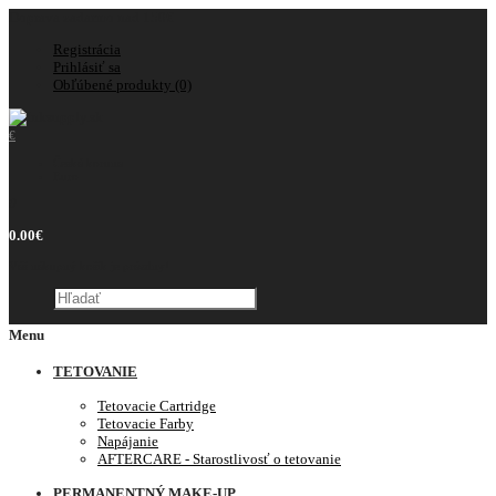
Doprava zadarmo nad 150€
Registrácia
Prihlásiť sa
Obľúbené produkty (0)
€
Česká koruna
Euro
0
0.00€
Váš nákupný košík je prázdny!
Menu
TETOVANIE
Tetovacie Cartridge
Tetovacie Farby
Napájanie
AFTERCARE - Starostlivosť o tetovanie
PERMANENTNÝ MAKE-UP