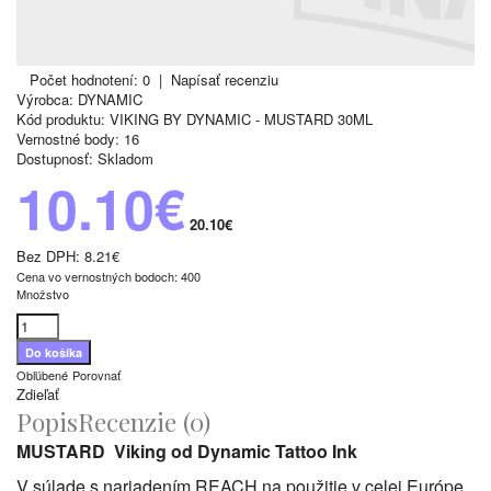
Počet hodnotení: 0
|
Napísať recenziu
Výrobca:
DYNAMIC
Kód produktu:
VIKING BY DYNAMIC - MUSTARD 30ML
Vernostné body:
16
Dostupnosť:
Skladom
10.10€
20.10€
Bez DPH:
8.21€
Cena vo vernostných bodoch: 400
Množstvo
Obľúbené
Porovnať
Zdieľať
Popis
Recenzie (0)
MUSTARD
Viking od Dynamic Tattoo Ink
V súlade s nariadením REACH na použitie v celej Európe