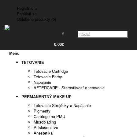
Doprava zadarmo nad 150€
Registrácia
Prihlásiť sa
Obľúbené produkty (0)
€
0
0.00€
Menu
TETOVANIE
Tetovacie Cartridge
Tetovacie Farby
Napájanie
AFTERCARE - Starostlivosť o tetovanie
PERMANENTNÝ MAKE-UP
Tetovacie Strojčeky a Napájanie
Pigmenty
Cartridge na PMU
Microblading
Príslušenstvo
Anestetiká