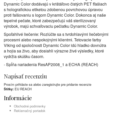
Dynamic Color dodávajú v krištáľovo čistých PET fľašiach
s holografickou etiketou zdobenou povrchovou úpravou
proti falšovaniu s logom Dynamic Color. Dokonca aj naše
tepelné pečate, ktoré zabezpečujú váš sterilizovaný
výrobok, majú schvaľovaciu pečiatku Dynamic Color.
Spoľahlivé liečenie: Rozlúčte sa s tvrdohlavými liečebnými
procesmi alebo nespokojnými klientmi. Tetovacie farby
Viking od spoločnosti Dynamic Color idú hladko dovnútra
a hojia sa živo, aby dosiahli výrazne živé výsledky, ktoré
vydržia skúšku časom.
- Spĺňa nariadenia ResAP2008_1 a ECHA (REACH)
Napísať recenziu
Prosím
prihláste sa
alebo
zaregistrujte
pre pridanie recenzie
Štítky:
EU REACH
Informácie
Obchodné podmienky
Reklamačný poriadok