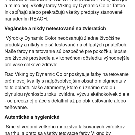
a mimo nej. Všetky farby Viking by Dynamic Color Tattoo
Ink spĺňajú alebo prekračujú všetky predpisy stanovené
nariadením REACH.
Vegánske a nikdy netestované na zvieratách
Výrobky Dynamic Color neobsahujú žiadne živočíšne
produkty a nikdy nie sú testované na chlpatých priateľoch.
Naše farby na tetovanie sú bezpečné pre pokožku, lepšie
pre životné prostredie a v konečnom dôsledku výhodnejšie
pre vaše celkové zdravie.
Rad Viking by Dynamic Color poskytuje farby na tetovanie
prémiovej kvality s najpôsobivejším obsahom pigmentu v
tejto oblasti. Naše atramenty, ktoré sú známe svojou
plynulou rýchlosťou toku, zvládnu výzvu akéhokoľvek diela
- od precíznej práce s detailmi až po obkresľovanie alebo
tieňovanie.
Autentické a hygienické
Sme si vedomí veľkého množstva falšovaných výrobkov
na trhu, a preto sa všetky tetovacie farby Viking by