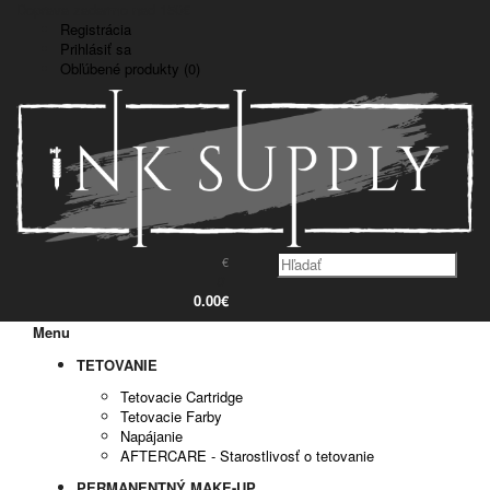
Doprava zadarmo nad 150€
Registrácia
Prihlásiť sa
Obľúbené produkty (0)
€
0
0.00€
Menu
TETOVANIE
Tetovacie Cartridge
Tetovacie Farby
Napájanie
AFTERCARE - Starostlivosť o tetovanie
PERMANENTNÝ MAKE-UP