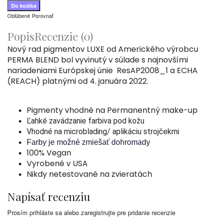
Obľúbené
Porovnať
Popis
Recenzie (0)
Nový rad pigmentov LUXE od Amerického výrobcu
PERMA BLEND bol vyvinutý v súlade s najnovšími
nariadeniami Európskej únie ResAP2008_1 a ECHA
(REACH) platnými od 4. januára 2022.
Pigmenty vhodné na Permanentný make-up
Ľahké zavádzanie farbiva pod kožu
Vhodné na microblading/ aplikáciu strojčekmi
Farby je možné zmiešať dohromady
100% Vegan
Vyrobené v USA
Nikdy netestované na zvieratách
Napísať recenziu
Prosím
prihláste sa
alebo
zaregistrujte
pre pridanie recenzie