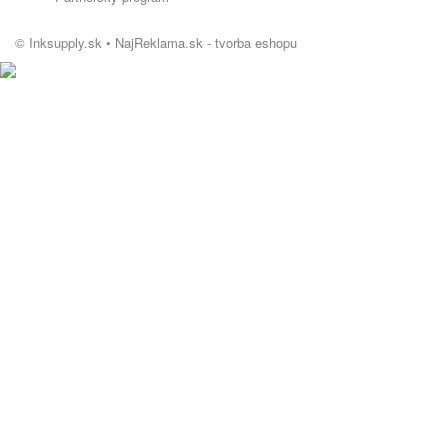
© Inksupply.sk •
NajReklama.sk - tvorba eshopu