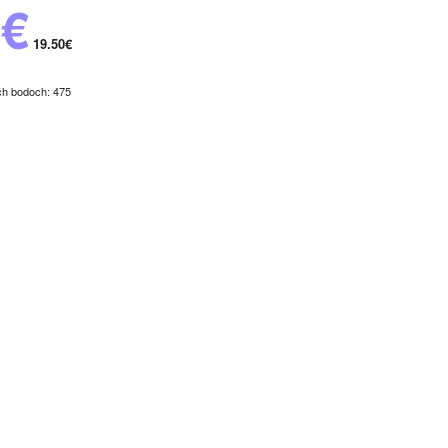
5€
19.50€
ch bodoch: 475