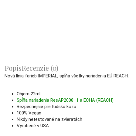
Popis
Recenzie (0)
Nová
línia
farieb IMPERIAL, spĺňa všetky nariadenia EÚ REACH.
Objem 22ml
Spĺňa nariadenia ResAP2008_1 a ECHA (REACH)
Bezpečnejšie pre ľudskú kožu
100% Vegan
Nikdy netestované na zvieratách
Vyrobené v USA