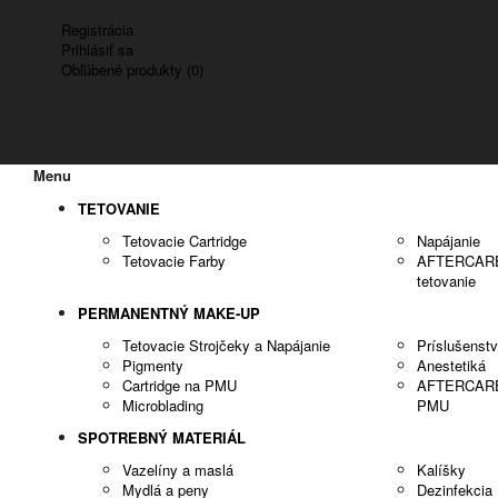
Doprava zadarmo nad 150€
Registrácia
Prihlásiť sa
Obľúbené produkty (0)
Menu
TETOVANIE
Tetovacie Cartridge
Napájanie
Tetovacie Farby
AFTERCARE -
tetovanie
PERMANENTNÝ MAKE-UP
Tetovacie Strojčeky a Napájanie
Príslušenst
Pigmenty
Anestetiká
Cartridge na PMU
AFTERCARE -
Microblading
PMU
SPOTREBNÝ MATERIÁL
Vazelíny a maslá
Kalíšky
Mydlá a peny
Dezinfekcia