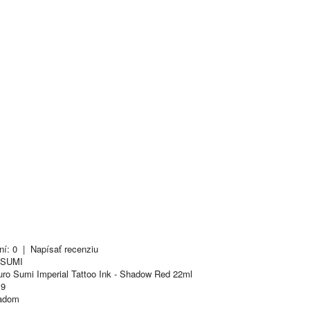
ní: 0
|
Napísať recenziu
 SUMI
ro Sumi Imperial Tattoo Ink - Shadow Red 22ml
9
adom