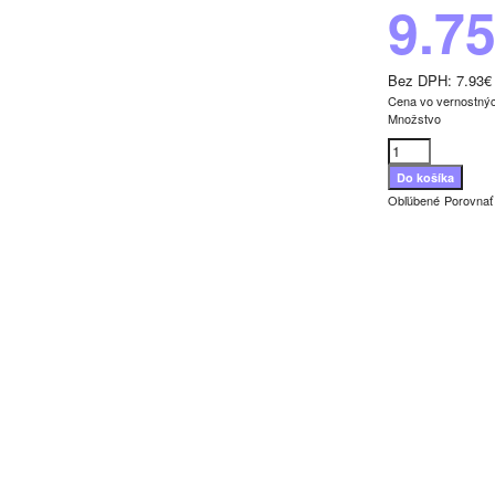
9.7
Bez DPH:
7.93€
Cena vo vernostný
Množstvo
Obľúbené
Porovnať