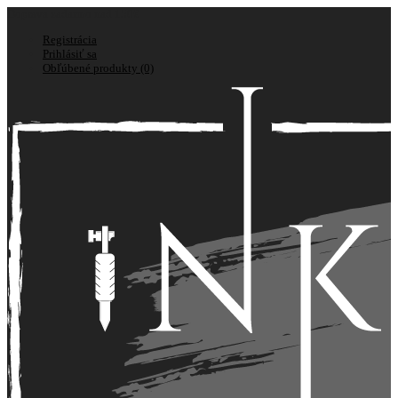
Doprava zadarmo nad 150€
Registrácia
Prihlásiť sa
Obľúbené produkty (0)