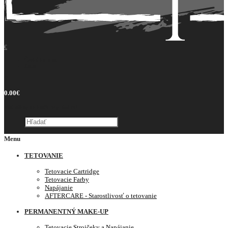
€
Česká koruna
Euro
0
0.00€
Váš nákupný košík je prázdny!
Menu
TETOVANIE
Tetovacie Cartridge
Tetovacie Farby
Napájanie
AFTERCARE - Starostlivosť o tetovanie
PERMANENTNÝ MAKE-UP
Tetovacie Strojčeky a Napájanie