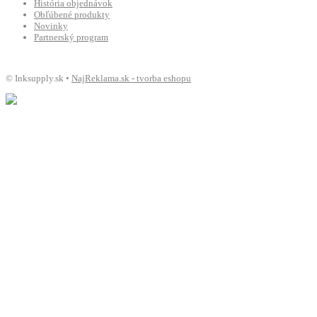
História objednávok
Obľúbené produkty
Novinky
Partnerský program
© Inksupply.sk •
NajReklama.sk - tvorba eshopu