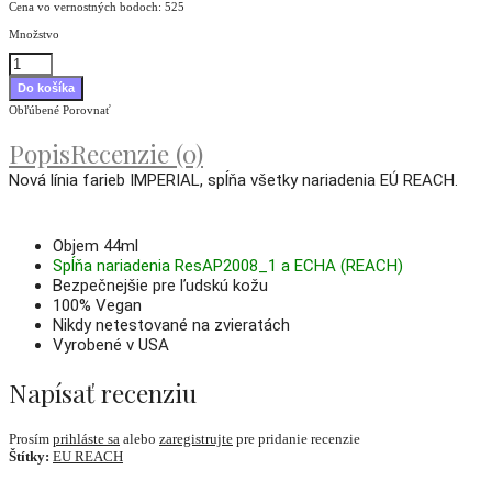
Cena vo vernostných bodoch: 525
Množstvo
Obľúbené
Porovnať
Popis
Recenzie (0)
Nová
línia
farieb IMPERIAL, spĺňa všetky nariadenia EÚ REACH.
Objem 44ml
Spĺňa nariadenia ResAP2008_1 a ECHA (REACH)
Bezpečnejšie pre ľudskú kožu
100% Vegan
Nikdy netestované na zvieratách
Vyrobené v USA
Napísať recenziu
Prosím
prihláste sa
alebo
zaregistrujte
pre pridanie recenzie
Štítky:
EU REACH