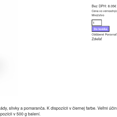
Bez DPH:
8.05€
Cena vo vernostný
Množstvo
Obľúbené
Porovnať
Zdieľať
, slivky a pomaranča. K dispozícii v čiernej farbe. Veľmi účin
pozícii v 500 g balení.