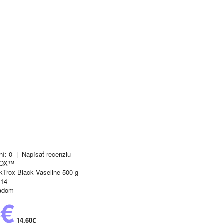
ní: 0
|
Napísať recenziu
ROX™
kTrox Black Vaseline 500 g
14
adom
0€
14.60€