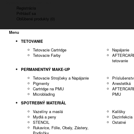
Doprava zadarmo nad 150€
Registrácia
Prihlásiť sa
Obľúbené produkty (0)
Menu
TETOVANIE
Tetovacie Cartridge
Napájanie
Tetovacie Farby
AFTERCARE -
tetovanie
PERMANENTNÝ MAKE-UP
Tetovacie Strojčeky a Napájanie
Príslušenst
Pigmenty
Anestetiká
Cartridge na PMU
AFTERCARE -
Microblading
PMU
SPOTREBNÝ MATERIÁL
Vazelíny a maslá
Kalíšky
Mydlá a peny
Dezinfekcia
STENCIL
Ostatné
Rukavice, Fólie, Obaly, Zástery,
Podložky..