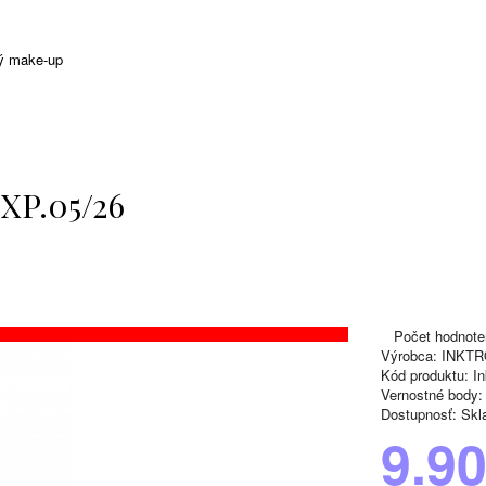
ý make-up
EXP.05/26
Počet hodnote
Výrobca:
INKT
Kód produktu:
In
Vernostné body:
Dostupnosť:
Skl
9.9