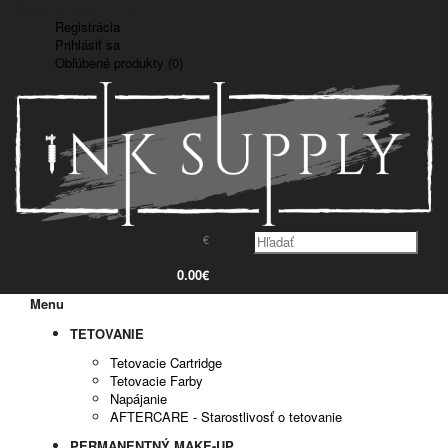
Doprava zadarmo nad 150€
Registrácia
Prihlásiť sa
Obľúbené produkty (0)
€
0
0.00€
Menu
TETOVANIE
Tetovacie Cartridge
Tetovacie Farby
Napájanie
AFTERCARE - Starostlivosť o tetovanie
PERMANENTNÝ MAKE-UP