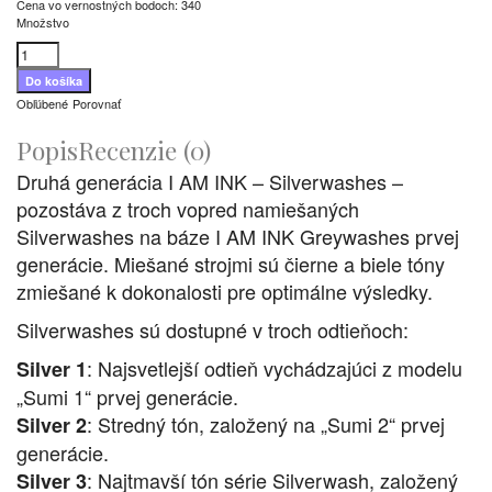
Cena vo vernostných bodoch: 340
Množstvo
Obľúbené
Porovnať
Popis
Recenzie (0)
Druhá generácia I AM INK – Silverwashes –
pozostáva z troch vopred namiešaných
Silverwashes na báze I AM INK Greywashes prvej
generácie. Miešané strojmi sú čierne a biele tóny
zmiešané k dokonalosti pre optimálne výsledky.
Silverwashes sú dostupné v troch odtieňoch:
: Najsvetlejší odtieň vychádzajúci z modelu
Silver 1
„Sumi 1“ prvej generácie.
: Stredný tón, založený na „Sumi 2“ prvej
Silver 2
generácie.
: Najtmavší tón série Silverwash, založený
Silver 3