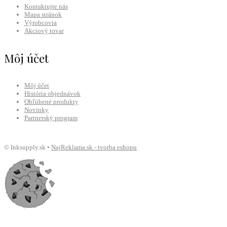
Kontaktujte nás
Mapa stránok
Výrobcovia
Akciový tovar
Môj účet
Môj účet
História objednávok
Obľúbené produkty
Novinky
Partnerský program
© Inksupply.sk •
NajReklama.sk - tvorba eshopu