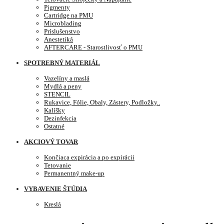
Pigmenty
Cartridge na PMU
Microblading
Príslušenstvo
Anestetiká
AFTERCARE - Starostlivosť o PMU
SPOTREBNÝ MATERIÁL
Vazelíny a maslá
Mydlá a peny
STENCIL
Rukavice, Fólie, Obaly, Zástery, Podložky..
Kalíšky
Dezinfekcia
Ostatné
AKCIOVÝ TOVAR
Končiaca expirácia a po expirácii
Tetovanie
Permanentný make-up
VYBAVENIE ŠTÚDIA
Kreslá