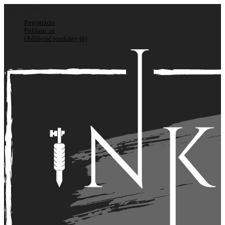
Doprava zadarmo nad 150€
Registrácia
Prihlásiť sa
Obľúbené produkty (0)