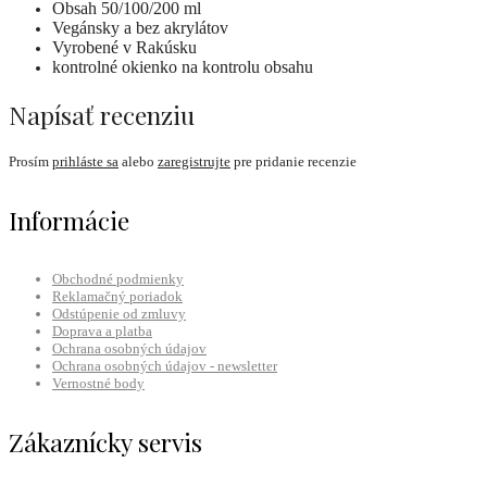
Obsah 50/100/200 ml
Vegánsky a bez akrylátov
Vyrobené v Rakúsku
kontrolné okienko na kontrolu obsahu
Napísať recenziu
Prosím
prihláste sa
alebo
zaregistrujte
pre pridanie recenzie
Informácie
Obchodné podmienky
Reklamačný poriadok
Odstúpenie od zmluvy
Doprava a platba
Ochrana osobných údajov
Ochrana osobných údajov - newsletter
Vernostné body
Zákaznícky servis