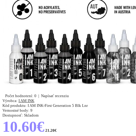
Počet hodnotení: 0
|
Napísať recenziu
Výrobca:
I AM INK
Kód produktu:
I AM INK-First Generation 5 Blk Lnr
Vernostné body:
9
Dostupnosť:
Skladom
10.60€
21.20€