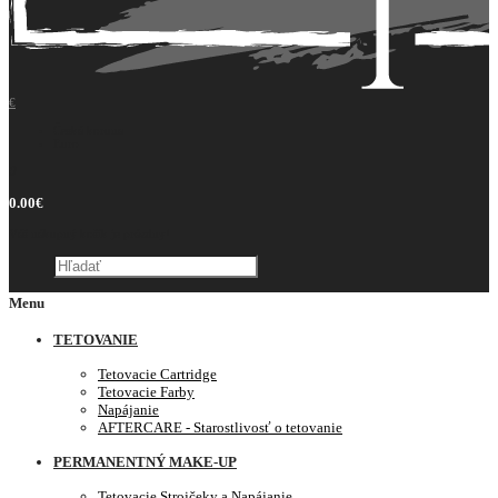
€
Česká koruna
Euro
0
0.00€
Váš nákupný košík je prázdny!
Menu
TETOVANIE
Tetovacie Cartridge
Tetovacie Farby
Napájanie
AFTERCARE - Starostlivosť o tetovanie
PERMANENTNÝ MAKE-UP
Tetovacie Strojčeky a Napájanie