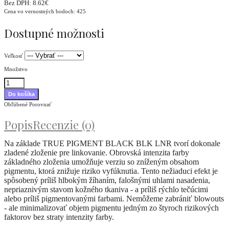
Bez DPH:
8.62€
Cena vo vernostných bodoch: 425
Dostupné možnosti
Veľkosť
Množstvo
Obľúbené
Porovnať
Popis
Recenzie (0)
Na základe TRUE PIGMENT BLACK BLK LNR tvorí dokonale
zladené zloženie pre linkovanie. Obrovská intenzita farby
základného zloženia umožňuje verziu so zníženým obsahom
pigmentu, ktorá znižuje riziko vyfúknutia. Tento nežiaduci efekt je
spôsobený príliš hlbokým žíhaním, falošnými uhlami nasadenia,
nepriaznivým stavom kožného tkaniva - a príliš rýchlo tečúcimi
alebo príliš pigmentovanými farbami. Nemôžeme zabrániť blowouts
- ale minimalizovať objem pigmentu jedným zo štyroch rizikových
faktorov bez straty intenzity farby.