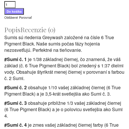
Obľúbené
Porovnať
Popis
Recenzie (0)
Sumis sú riedenia Greywash založené na čísle 6 True
Pigment Black. Naše sumis počas fázy hojenia
nezosvetľujú. Perfektné na tieňovanie.
#Sumi č. 1
je 1/38 základnej čiernej, čo znamená, že váš
základ (č. 6 True Pigment Black) bol zriedený s 1:37 dielmi
vody. Obsahuje štyrikrát menej čiernej v porovnaní s farbou
č. 2 Sumi.
#Sumi č. 2
obsahuje 1/10 vašej základnej čiernej (6 True
Pigment Black) a je 3,5-krát svetlejšia ako Sumi č. 3.
#Sumi č. 3
obsahuje približne 1/3 vašej základnej čiernej
(6 True Pigment Black) a je o polovicu svetlejšia ako Sumi
4.
#Sumi č. 4
je zmes vašej základnej čiernej farby (6 True