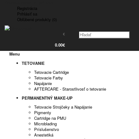
Doprava zadarmo nad 150€
Registrácia
Prihlásiť sa
Obľúbené produkty (0)
€
0
0.00€
Menu
TETOVANIE
Tetovacie Cartridge
Tetovacie Farby
Napájanie
AFTERCARE - Starostlivosť o tetovanie
PERMANENTNÝ MAKE-UP
Tetovacie Strojčeky a Napájanie
Pigmenty
Cartridge na PMU
Microblading
Príslušenstvo
Anestetiká