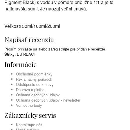
Pigment Black) s vodou v pomere približne 1:1 a je to
najtmavšia sumi. Je naozaj veľmi tmavá.
Veľkosti 50ml/100ml/200ml
Napísať recenziu
Prosím
prihláste sa
alebo
zaregistrujte
pre pridanie recenzie
Štítky:
EU REACH
Informácie
Obchodné podmienky
Reklamačný poriadok
Odstúpenie od zmluvy
Doprava a platba
Ochrana osobných údajov
Ochrana osobných údajov - newsletter
Vernostné body
Zákaznícky servis
Kontaktujte nás
Mapa stránok