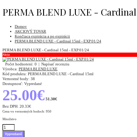
PERMA BLEND LUXE - Cardinal 1
Domov
AKCIOVÝ TOVAR
Končiaca expirácia a po expirácii
PERMA BLEND LUXE - Cardinal 15ml - EXP.01/24
PERMA BLEND LUXE - Cardinal 15ml - EXP.01/24
Akcia
Počet hodnotení: 0
|
Napísať recenziu
Výrobca:
PERMA BLEND LUXE
Kód produktu:
PERMA BLEND LUXE - Cardinal 15ml
Vernostné body:
38
Dostupnosť:
Vypredané
25.00€
51.30€
Bez DPH:
20.33€
Cena vo vernostných bodoch: 950
Množstvo