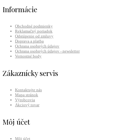
Informácie
Obchodné podmienky
Reklamačný poriadok
Odstúpenie od zmluvy
Doprava a platba
Ochrana osobných údajov
Ochrana osobných údajov - newsletter
Vernostné body
Zákaznícky servis
Kontaktujte nás
Mapa stránok
Výrobcovia
Akciový tovar
Môj účet
Môj účet