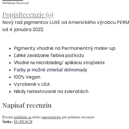
Obľúbené
Porovnať
Popis
Recenzie (0)
Nový rad pigmentov LUXE od Amerického výrobcu PERMA 
od 4. januára 2022.
Pigmenty vhodné na Permanentný make-up
Ľahké zavádzanie farbiva pod kožu
Vhodné na microblading/ aplikáciu strojčekmi
Farby je možné zmiešať dohromady
100% Vegan
Vyrobené v USA
Nikdy netestované na zvieratách
Napísať recenziu
Prosím
prihláste sa
alebo
zaregistrujte
pre pridanie recenzie
Štítky:
EU REACH