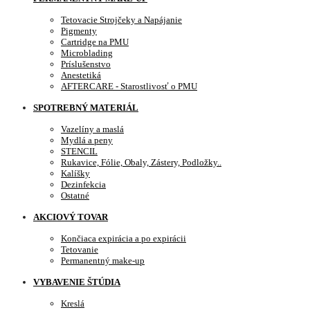
Tetovacie Strojčeky a Napájanie
Pigmenty
Cartridge na PMU
Microblading
Príslušenstvo
Anestetiká
AFTERCARE - Starostlivosť o PMU
SPOTREBNÝ MATERIÁL
Vazelíny a maslá
Mydlá a peny
STENCIL
Rukavice, Fólie, Obaly, Zástery, Podložky..
Kalíšky
Dezinfekcia
Ostatné
AKCIOVÝ TOVAR
Končiaca expirácia a po expirácii
Tetovanie
Permanentný make-up
VYBAVENIE ŠTÚDIA
Kreslá