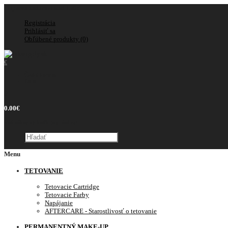
Doprava zadarmo nad 150€
Registrácia
Prihlásiť sa
Obľúbené produkty (0)
€
Česká koruna
Euro
0
0.00€
Váš nákupný košík je prázdny!
Menu
TETOVANIE
Tetovacie Cartridge
Tetovacie Farby
Napájanie
AFTERCARE - Starostlivosť o tetovanie
PERMANENTNÝ MAKE-UP